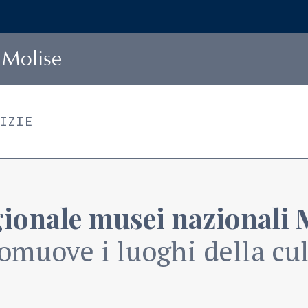
Molise
TIZIE
gionale musei nazionali 
omuove i luoghi della cult