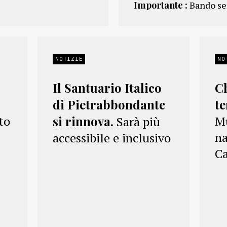
Importante :
Bando se
NOTIZIE
NO
Il Santuario Italico
C
di Pietrabbondante
t
nto
si rinnova.
Mu
Sarà più
na
accessibile e inclusivo
C