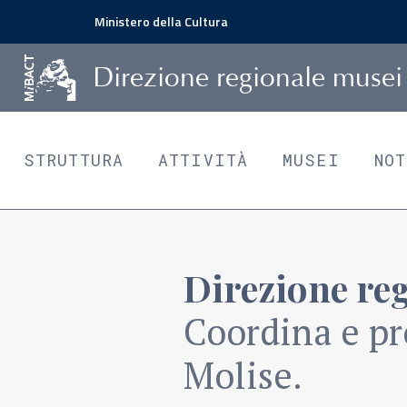
Ministero della Cultura
D
irezione
r
egionale
m
usei
STRUTTURA
ATTIVITÀ
MUSEI
NO
Direzione re
Coordina e pr
Molise.