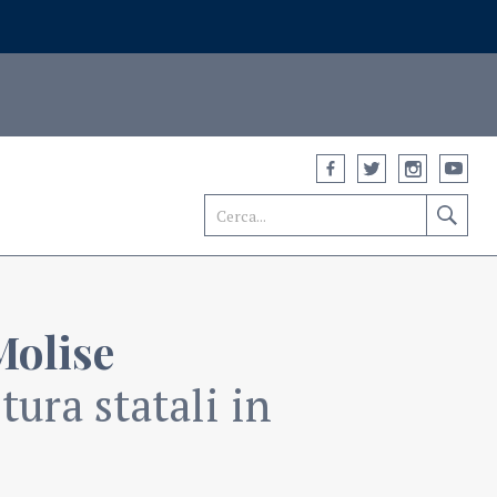
Molise
ura statali in