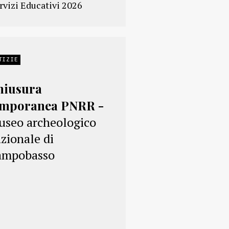
rvizi Educativi 2026
TIZIE
hiusura
emporanea PNRR -
seo archeologico
zionale di
ampobasso