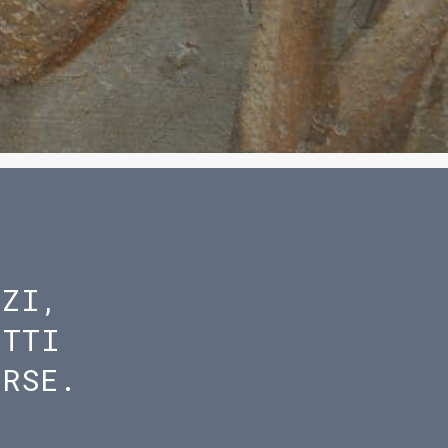
IZI,
ETTI
ORSE.