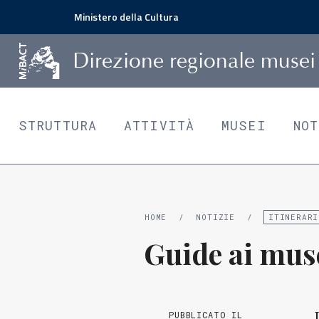
Ministero della Cultura
D
irezione
r
egionale
m
usei
STRUTTURA
ATTIVITÀ
MUSEI
NO
HOME
/
NOTIZIE
/
ITINERARI
Guide ai muse
PUBBLICATO IL