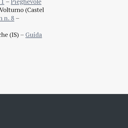
11
–
Pieghevole
Volturno (Castel
n n. 8
–
he (IS) –
Guida