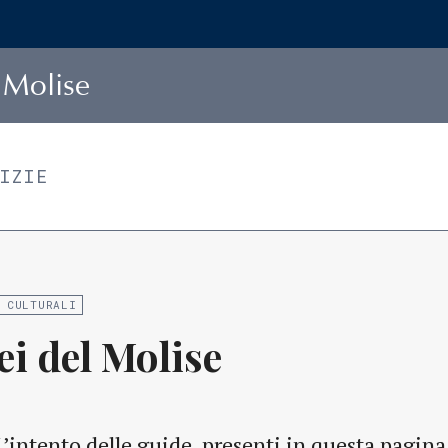
Molise
TIZIE
 CULTURALI
i del Molise
L’intento delle guide, presenti in questa pagina,