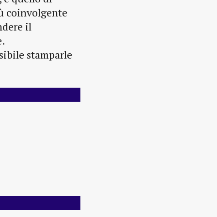
iù coinvolgente
dere il
e.
sibile stamparle