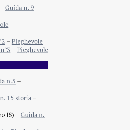
 –
Guida n. 9
–
ole
°2
–
Pieghevole
 n°3
–
Pieghevole
da n.5
–
n. 15 storia
–
ro IS) –
Guida n.