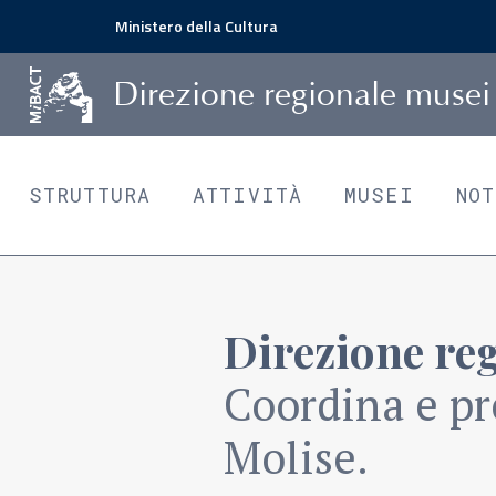
Ministero della Cultura
D
irezione
r
egionale
m
usei
STRUTTURA
ATTIVITÀ
MUSEI
NO
Direzione re
Coordina e pr
Molise.