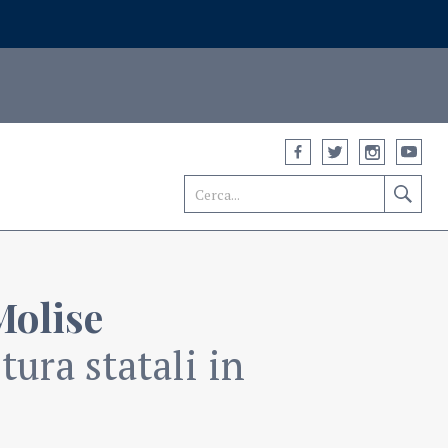
Molise
ura statali in