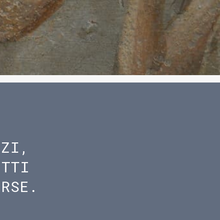
IZI,
ETTI
ORSE.