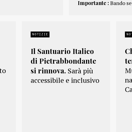
Importante :
Bando se
NOTIZIE
NO
Il Santuario Italico
C
di Pietrabbondante
t
nto
si rinnova.
Mu
Sarà più
na
accessibile e inclusivo
C