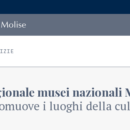
Molise
TIZIE
gionale musei nazionali 
omuove i luoghi della cult