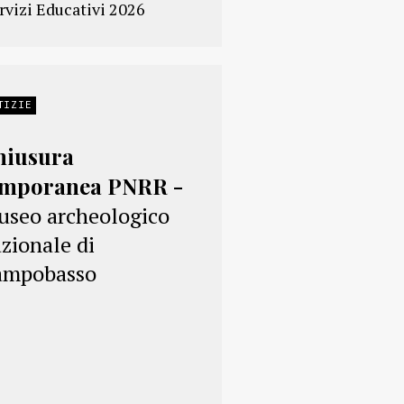
rvizi Educativi 2026
TIZIE
hiusura
emporanea PNRR -
seo archeologico
zionale di
ampobasso