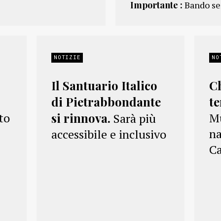
Importante :
Bando se
NOTIZIE
NO
Il Santuario Italico
C
di Pietrabbondante
t
nto
si rinnova.
Mu
Sarà più
na
accessibile e inclusivo
C