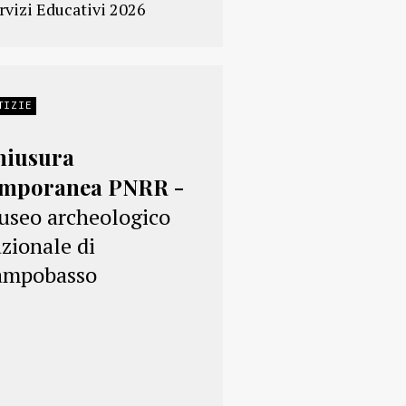
rvizi Educativi 2026
TIZIE
hiusura
emporanea PNRR -
seo archeologico
zionale di
ampobasso