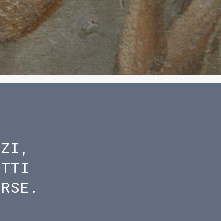
IZI,
ETTI
ORSE.