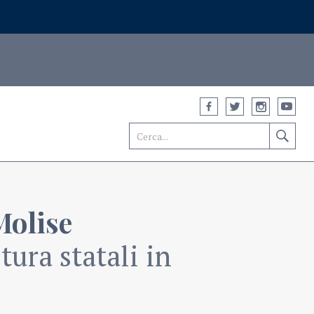
Molise
ura statali in