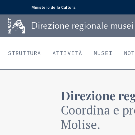
Ministero della Cultura
D
irezione
r
egionale
m
usei
STRUTTURA
ATTIVITÀ
MUSEI
NO
Direzione re
Coordina e pr
Molise.