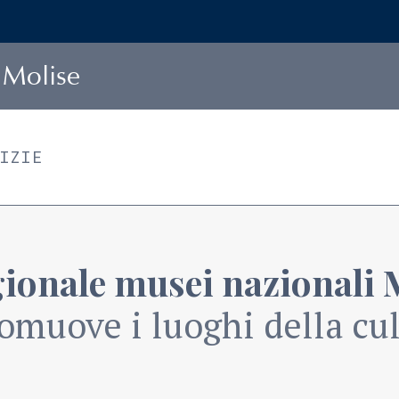
Molise
TIZIE
gionale musei nazionali 
omuove i luoghi della cult