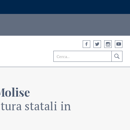
Molise
ura statali in