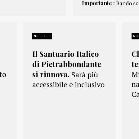
Importante :
Bando se
NOTIZIE
NO
Il Santuario Italico
C
di Pietrabbondante
t
nto
si rinnova.
Mu
Sarà più
na
accessibile e inclusivo
C