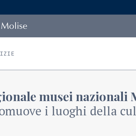
Molise
TIZIE
gionale musei nazionali 
omuove i luoghi della cult