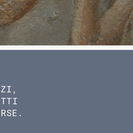
IZI,
ETTI
ORSE.