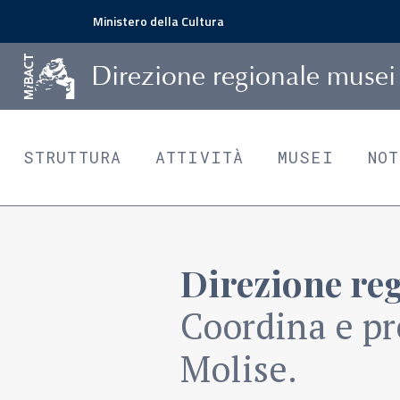
Ministero della Cultura
D
irezione
r
egionale
m
usei
STRUTTURA
ATTIVITÀ
MUSEI
NO
Direzione re
Coordina e pr
Molise.