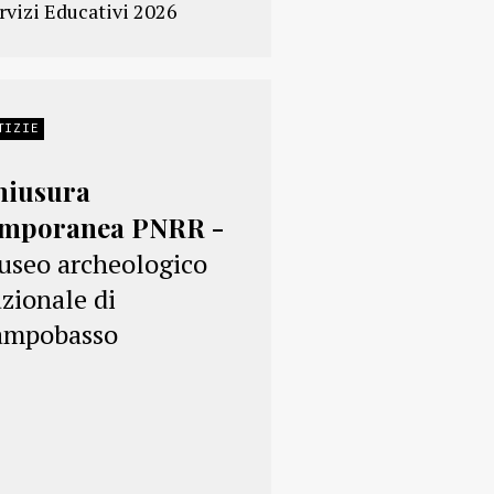
rvizi Educativi 2026
TIZIE
hiusura
emporanea PNRR -
seo archeologico
zionale di
ampobasso