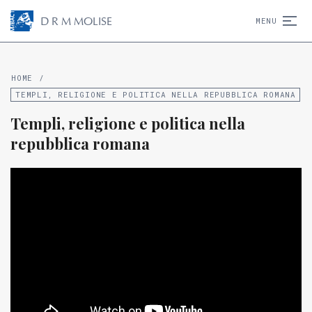
D
R
M
MOLISE
MENU
HOME
/
TEMPLI, RELIGIONE E POLITICA NELLA REPUBBLICA ROMANA
Templi, religione e politica nella
repubblica romana