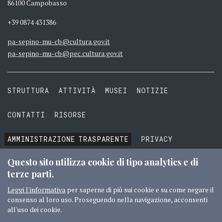
86100 Campobasso
+39 0874 431386
pa-sepino-mu-cb@cultura.gov.it
pa-sepino-mu-cb@pec.cultura.gov.it
STRUTTURA
ATTIVITÀ
MUSEI
NOTIZIE
CONTATTI
RISORSE
AMMINISTRAZIONE
TRASPARENTE
PRIVACY
COOKIE
TERMINI E CONDIZIONI
Questo sito utilizza cookie di tipo analytics e di
terze parti.
Leggi l'informativa
per saperne di più sui cookie e su come negare il
consenso al loro uso. Proseguendo nella navigazione, acconsenti
© 2016 MIBACT TUTTI I DIRITTI RISERVATI
CREDITI
all'uso dei cookie.