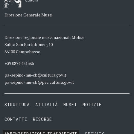
Cultura
Direzione Generale Musei
Direzione regionale musei nazionali Molise
Salita San Bartolomeo, 10
86100 Campobasso
+39 0874 431386
pa-sepino-mu-cb@cultura.gov.it
pa-sepino-mu-cb@pec.cultura.gov.it
STRUTTURA
ATTIVITÀ
MUSEI
NOTIZIE
CONTATTI
RISORSE
AMMINISTRAZIONE
TRASPARENTE
PRIVACY