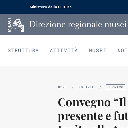
Ministero della Cultura
D
irezione
r
egionale
m
usei
STRUTTURA
ATTIVITÀ
MUSEI
NO
HOME
/
NOTIZIE
/
STORICO
Convegno “Il
presente e fu