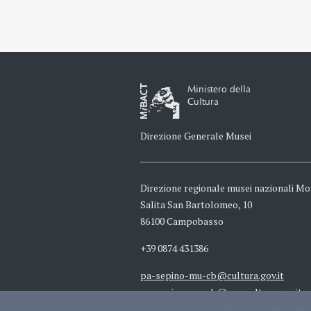
Ministero della
Cultura
Direzione Generale Musei
Direzione regionale musei nazionali Mo
Salita San Bartolomeo, 10
86100 Campobasso
+39 0874 431386
pa-sepino-mu-cb@cultura.gov.it
pa-sepino-mu-cb@pec.cultura.gov.it