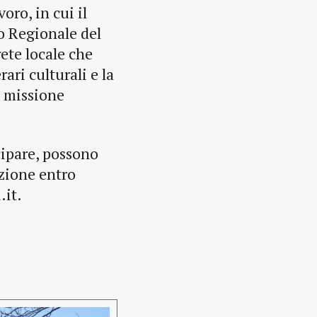
voro, in cui il
o Regionale del
ete locale che
rari culturali e la
ia missione
cipare, possono
azione entro
it.