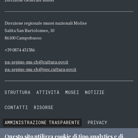
Direzione regionale musei nazionali Molise
Salita San Bartolomeo, 10
86100 Campobasso
+39 0874 431386
pa-sepino-mu-cb@cultura.gov.it
pa-sepino-mu-cb@pec.cultura.gov.it
STRUTTURA
ATTIVITÀ
MUSEI
NOTIZIE
CONTATTI
RISORSE
AMMINISTRAZIONE
TRASPARENTE
PRIVACY
COOKIE
TERMINI E CONDIZIONI
Questo sito utilizza cookie di tipo analytics e di