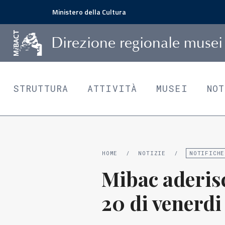
Ministero della Cultura
D
irezione
r
egionale
m
usei
STRUTTURA
ATTIVITÀ
MUSEI
NO
HOME
/
NOTIZIE
/
NOTIFICHE
Mibac aderisc
20 di venerdi