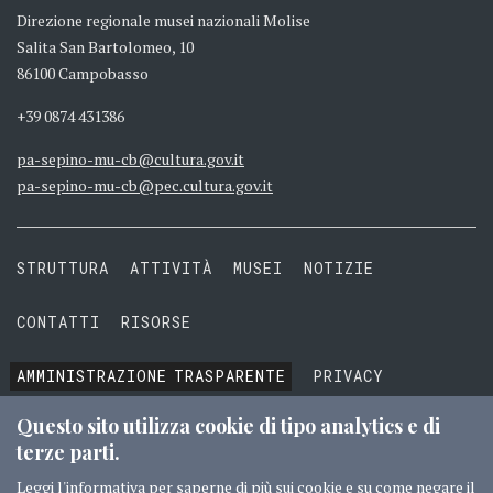
Direzione regionale musei nazionali Molise
Salita San Bartolomeo, 10
86100 Campobasso
+39 0874 431386
pa-sepino-mu-cb@cultura.gov.it
pa-sepino-mu-cb@pec.cultura.gov.it
STRUTTURA
ATTIVITÀ
MUSEI
NOTIZIE
CONTATTI
RISORSE
AMMINISTRAZIONE
TRASPARENTE
PRIVACY
COOKIE
TERMINI E CONDIZIONI
Questo sito utilizza cookie di tipo analytics e di
terze parti.
Leggi l'informativa
per saperne di più sui cookie e su come negare il