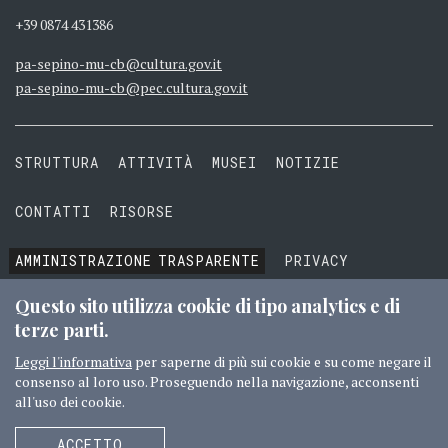
+39 0874 431386
pa-sepino-mu-cb@cultura.gov.it
pa-sepino-mu-cb@pec.cultura.gov.it
STRUTTURA
ATTIVITÀ
MUSEI
NOTIZIE
CONTATTI
RISORSE
AMMINISTRAZIONE
TRASPARENTE
PRIVACY
COOKIE
TERMINI E CONDIZIONI
Questo sito utilizza cookie di tipo analytics e di
terze parti.
Leggi l'informativa
per saperne di più sui cookie e su come negare il
consenso al loro uso. Proseguendo nella navigazione, acconsenti
© 2016 MIBACT TUTTI I DIRITTI RISERVATI
CREDITI
all'uso dei cookie.
SEGUICI
ACCETTO