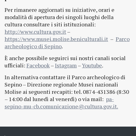
Per rimanere aggiornati su iniziative, orari e
modalità di apertura dei singoli luoghi della
cultura consultare i siti istituzionali:
http://www.cultura.gov.it
–
https://www.musei.molise.beniculturali.it
–
Parco
archeologico di Sepino
.
È anche possibile seguirci sui nostri canali social
ufficiali:
Facebook
–
Istagram
–
Youtube
.
In alternativa contattare il Parco archeologico di
Sepino – Direzione regionale Musei nazionali
Molise ai seguenti recapiti: tel. 0874-431386 (8:30
– 14:00 dal lunedì al venerdì) o via mail:
pa-
sepino-mu-cb.comunicazione@cultura.gov.it.