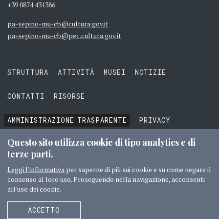
+39 0874 431386
pa-sepino-mu-cb@cultura.gov.it
pa-sepino-mu-cb@pec.cultura.gov.it
STRUTTURA
ATTIVITÀ
MUSEI
NOTIZIE
CONTATTI
RISORSE
AMMINISTRAZIONE
TRASPARENTE
PRIVACY
COOKIE
TERMINI E CONDIZIONI
Questo sito utilizza cookie di tipo analytics e di
terze parti.
Leggi l'informativa
per saperne di più sui cookie e su come negare il
consenso al loro uso. Proseguendo nella navigazione, acconsenti
© 2016 MIBACT TUTTI I DIRITTI RISERVATI
CREDITI
all'uso dei cookie.
SEGUICI
ACCETTO