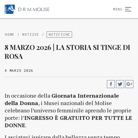
D
R
M
MOLISE
MENU
HOME
/
NOTIZIE
/
NOTIFICHE
8 MARZO 2026 | LA STORIA SI TINGE DI
ROSA
4 MARZO 2026
In occasione della
Giornata Internazionale
della Donna
, i Musei nazionali del Molise
celebrano l’universo femminile aprendo le proprie
porte: l’
INGRESSO È GRATUITO PER TUTTE LE
DONNE
.
Lasciatevi ispirare dalla bellezza senza tempo