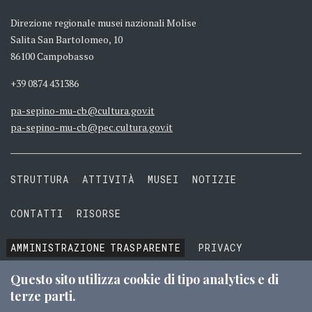
Direzione regionale musei nazionali Molise
Salita San Bartolomeo, 10
86100 Campobasso
+39 0874 431386
pa-sepino-mu-cb@cultura.gov.it
pa-sepino-mu-cb@pec.cultura.gov.it
STRUTTURA
ATTIVITÀ
MUSEI
NOTIZIE
CONTATTI
RISORSE
AMMINISTRAZIONE
TRASPARENTE
PRIVACY
COOKIE
TERMINI E CONDIZIONI
Questo sito utilizza cookie di tipo analytics e di
terze parti.